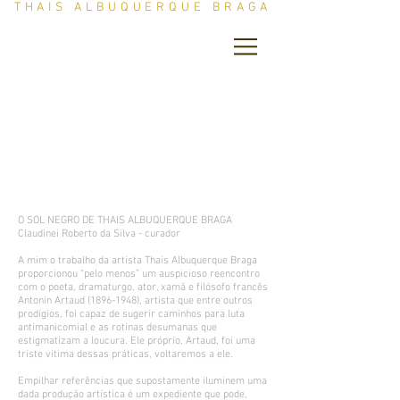
THAIS ALBUQUERQUE BRAGA
O SOL NEGRO DE THAIS ALBUQUERQUE BRAGA
Claudinei Roberto da Silva - curador
A mim o trabalho da artista Thais Albuquerque Braga
proporcionou “pelo menos” um auspicioso reencontro
com o poeta, dramaturgo, ator, xamã e filósofo francês
Antonin Artaud
(1896-1948)
, artista que entre outros
prodígios, foi capaz de sugerir caminhos para luta
antimanicomial e as rotinas desumanas que
estigmatizam a loucura. Ele próprio, Artaud, foi uma
triste vitima dessas práticas, voltaremos a ele.
Empilhar referências que supostamente iluminem uma
dada produção artística é um expediente que pode,