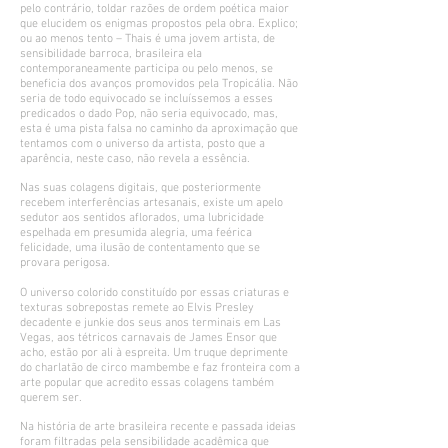
pelo contrário, toldar razões de ordem poética maior
que elucidem os enigmas propostos pela obra. Explico;
ou ao menos tento – Thais é uma jovem artista, de
sensibilidade barroca, brasileira ela
contemporaneamente participa ou pelo menos, se
beneficia dos avanços promovidos pela Tropicália. Não
seria de todo equivocado se incluíssemos a esses
predicados o dado Pop, não seria equivocado, mas,
esta é uma pista falsa no caminho da aproximação que
tentamos com o universo da artista, posto que a
aparência, neste caso, não revela a essência.
Nas suas colagens digitais, que posteriormente
recebem interferências artesanais, existe um apelo
sedutor aos sentidos aflorados, uma lubricidade
espelhada em presumida alegria, uma feérica
felicidade, uma ilusão de contentamento que se
provara perigosa.
O universo colorido constituído por essas criaturas e
texturas sobrepostas remete ao Elvis Presley
decadente e junkie dos seus anos terminais em Las
Vegas, aos tétricos carnavais de James Ensor que
acho, estão por ali à espreita. Um truque deprimente
do charlatão de circo mambembe e faz fronteira com a
arte popular que acredito essas colagens também
querem ser.
Na história de arte brasileira recente e passada ideias
foram filtradas pela sensibilidade acadêmica que