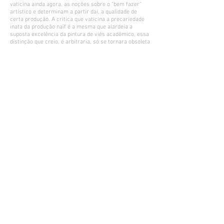
vaticina ainda agora, as noções sobre o “bem fazer”
artístico e determinam a partir daí, a qualidade de
certa produção. A critica que vaticina a precariedade
inata da produção naïf é a mesma que alardeia a
suposta excelência da pintura de viés acadêmico, essa
distinção que creio, é arbitraria, só se tornara obsoleta
na utopia de uma sociedade sem classes. Ora, é
também de utopias que a obra de Thais Albuquerque
trata. Alias obra culta, pejada de referencias pinçadas
numa história de arte que ela bem conhece, Gustav
Klint esta lá, o México esta lá, o Realismo Fantástico e
fantasmagorias vitorianas também se fazem notar e
tudo isso amalgamado em imagens que delicadamente
criam ilusões de espaço perspectivos através dos
tratamentos digitais empregados nessa operação e
das intervenções gráficas e pictóricas somadas a isso.
As imagens a que a artista recorre foram (são)
obsessivamente colecionadas e compostas em
arranjos muito pensados, nestes trabalhos há certo
transbordamento, uma exuberância de difícil definição,
mas que, suponho, É difícil impedir um delirante de
delirar já dizia o médico encarregado de “cuidar” de
Antonin Artaud quando o poeta esteve internado no
asilo de Rodez, é difícil também se aproximar da obra
de Thais Albuquerque sem ceder ao perigo de um canto
de sereia que nos conduz a um pesadelo travestido de
sonho. Sol Negro. Sol ébrio. Quem sabe o mesmo sol
cegante percebido por Artaud em Van Gogh le suicidé
de la société (Van Gogh: o suicidado da sociedade). A
beleza perigosa da loucura libertária.