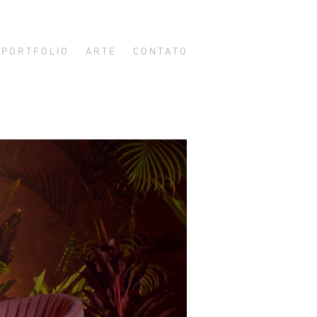
P O R T F O L I O
A R T E
C O N T A T O